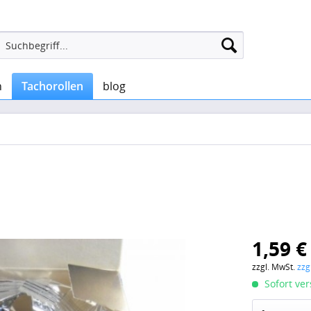
n
Tachorollen
blog
1,59 €
zzgl. MwSt.
zzg
Sofort ver