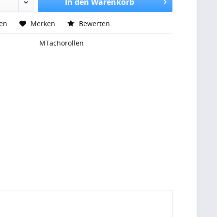
In den Warenkorb
hen
Merken
Bewerten
MTachorollen