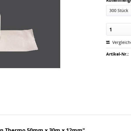
Rollenmeng
300 Stück
1
Vergleic
Artikel-Nr.:
len Thermo 50mm x 30m x 12mm"