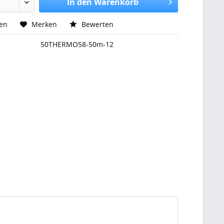
In den Warenkorb
hen
Merken
Bewerten
50THERMO58-50m-12