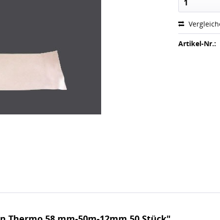
1
Vergleic
Artikel-Nr.:
len Thermo 58 mm-50m-12mm 50 Stück"